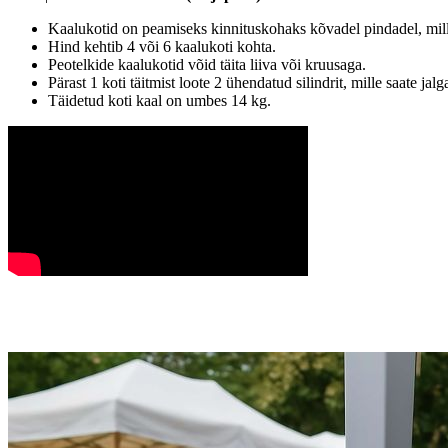
Kaalukotid on peamiseks kinnituskohaks kõvadel pindadel, mill
Hind kehtib 4 või 6 kaalukoti kohta.
Peotelkide kaalukotid võid täita liiva või kruusaga.
Pärast 1 koti täitmist loote 2 ühendatud silindrit, mille saate jal
Täidetud koti kaal on umbes 14 kg.