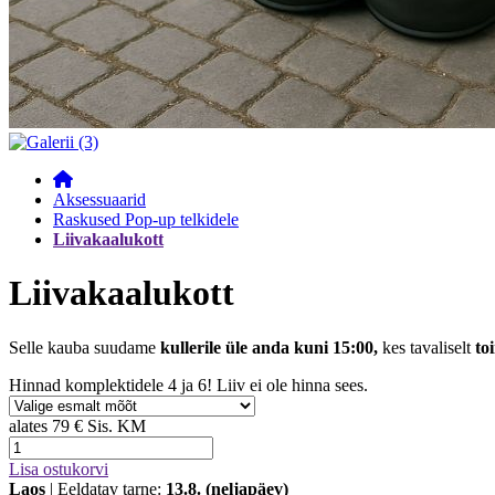
Aksessuaarid
Raskused Pop-up telkidele
Liivakaalukott
Liivakaalukott
Selle kauba suudame
kullerile üle anda kuni 15:00,
kes tavaliselt
to
Hinnad komplektidele 4 ja 6! Liiv ei ole hinna sees.
alates
79 €
Sis. KM
Lisa ostukorvi
Laos
| Eeldatav tarne:
13.8. (neljapäev)