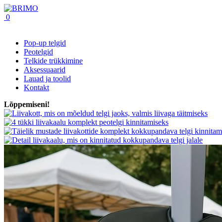
0
Pop-up telgid
Peotelgid
Telkide trükkimine
Aksessuaarid
Lauad ja toolid
Kontakt
Lõppemiseni!