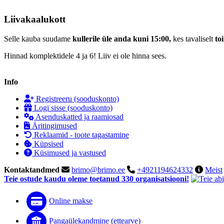
Liivakaalukott
Selle kauba suudame
kullerile üle anda kuni 15:00,
kes tavaliselt
to
Hinnad komplektidele 4 ja 6! Liiv ei ole hinna sees.
Info
Registreeru (sooduskonto)
Logi sisse (sooduskonto)
Asenduskatted ja raamiosad
Äritingimused
Reklaamid - toote tagastamine
Küpsised
Küsimused ja vastused
Kontaktandmed
brimo@brimo.ee
+4921194624332
Meist
Teie ostude kaudu oleme toetanud 330 organisatsiooni!
Online makse
Pangaülekandmine (ettearve)